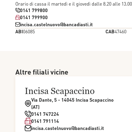
Orario di cassa il martedì e il giovedì dalle 8.20 alle 13.00
0141 799800
0141 799900
incisa.castelnuovo@bancadiasti.it
ABI
06085
CAB
47460
Altre filiali vicine
Incisa Scapaccino
Via Dante, 5 - 14045 Incisa Scapaccino
(AT)
0141 747224
0141 791114
incisa.castelnuovo@bancadiasti.it