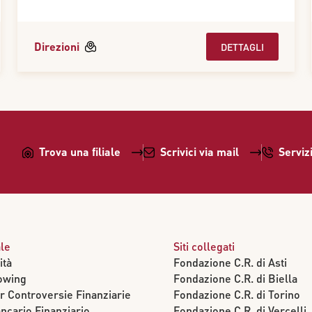
Direzioni
DETTAGLI
Trova una filiale
Scrivici via mail
Serviz
ale
Siti collegati
ità
Fondazione C.R. di Asti
owing
Fondazione C.R. di Biella
r Controversie Finanziarie
Fondazione C.R. di Torino
ncario Finanziario
Fondazione C.R. di Vercelli